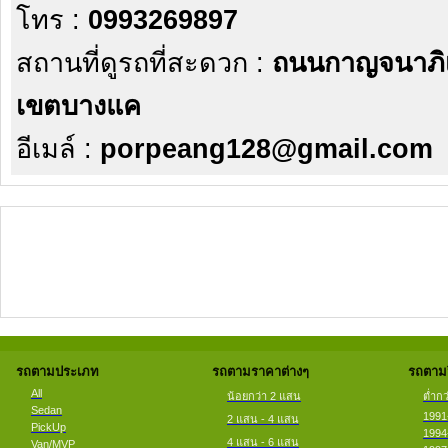
โทร :
0993269897
สถานที่ดูรถที่สะดวก :
ถนนกาญจนาภิเ
เขตบางแค
อีเมล์ :
porpeang128@gmail.com
รถตามประเภท
รถตามราคาต่างๆ
รถตามป
All
น้อยกว่า 2 แสน
ต่ำกว
Sedan
1991
2 แสน - 4 แสน
PickUp
1994
4 แสน - 6 แสน
Van/MVP