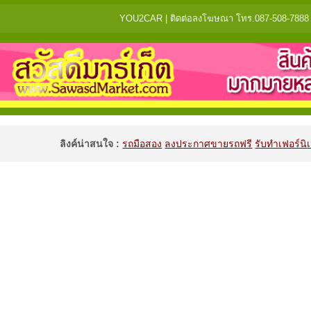
YOU2CAR | ติดต่อลงโฆษณา โทร.087-508-7888 แจ้
ลิงค์น่าสนใจ :
รถมือสอง
ลงประกาศขายรถฟรี
รับทำเฟอร์นิเ