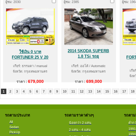
ผู้ชม: 2030
ผู้ชม: 2385
ผู้ชม: 196
2014 SKODA SUPERB
ใช้เงิน 0 บาท
1.8 TSi รถยุ
FORTUNER 25 V 20
FOR
เกียร์: ธรรมดา / manual
เกียร์: ออโต้ / Automatic
เกีย
จังหวัด: กรุงเทพมหานคร
จังหวัด: กรุงเทพมหานคร
จังห
679,000
699,000
ราคา :
ราคา :
ร
1
2
3
4
5
6
7
8
9
10
11
12
13
14
15
16
17
18
รถตามประเภท
รถตามราคาต่างๆ
รถตามป
All
น้อยกว่า 2 แสน
ต่ำกว
Sedan
1991
2 แสน - 4 แสน
PickUp
1994