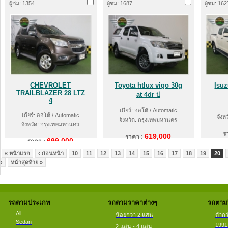
ผู้ชม: 1354
ผู้ชม: 1687
ผู้ชม: 162
CHEVROLET
Toyota htlux vigo 30g
Isu
TRAILBLAZER 28 LTZ
at 4dr ป
4
เกียร์: ออโต้ / Automatic
เกียร์: ออโต้ / Automatic
จังห
จังหวัด: กรุงเทพมหานคร
จังหวัด: กรุงเทพมหานคร
ร
619,000
ราคา :
699,000
ราคา :
« หน้าแรก
‹ ก่อนหน้า
10
11
12
13
14
15
16
17
18
19
20
›
หน้าสุดท้าย »
รถตามประเภท
รถตามราคาต่างๆ
รถตามป
All
น้อยกว่า 2 แสน
ต่ำกว
Sedan
1991
2 แสน - 4 แสน