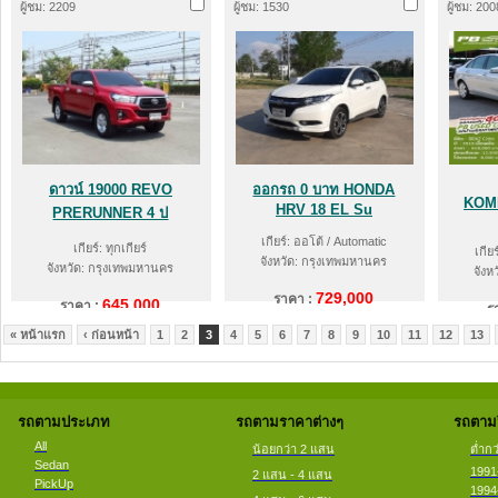
ผู้ชม: 2209
ผู้ชม: 1530
ผู้ชม: 200
ดาวน์ 19000 REVO
ออกรถ 0 บาท HONDA
KOM
HRV 18 EL Su
PRERUNNER 4 ป
เกียร์: ออโต้ / Automatic
เกียร์: ทุกเกียร์
เกีย
จังหวัด: กรุงเทพมหานคร
จังหวัด: กรุงเทพมหานคร
จังห
729,000
ราคา :
645,000
ราคา :
ร
« หน้าแรก
‹ ก่อนหน้า
1
2
3
4
5
6
7
8
9
10
11
12
13
รถตามประเภท
รถตามราคาต่างๆ
รถตามป
All
น้อยกว่า 2 แสน
ต่ำกว
Sedan
1991
2 แสน - 4 แสน
PickUp
1994