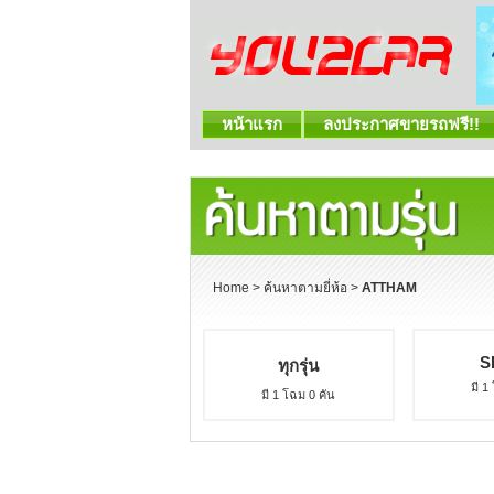
หน้าแรก
ลงประกาศขายรถฟรี!!
Home
>
ค้นหาตามยี่ห้อ
>
ATTHAM
S
ทุกรุ่น
มี 1
มี 1 โฉม 0 คัน