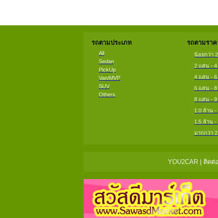
รถตามประเภท
รถตามราคา
All
น้อยกว่า 
Sedan
2 แสน - 
PickUp
4 แสน - 
Van/MVP
SUV
6 แสน - 
Others
8 แสน - 
1.0 ล้าน -
1.5 ล้าน -
มากกว่า 2
YOU2CAR | ติดต่อ