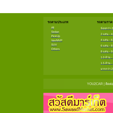
รถตามประเภท
รถตามราคา
All
น้อยกว่า 
Sedan
2 แสน - 
PickUp
4 แสน - 
Van/MVP
SUV
6 แสน - 
Others
8 แสน - 
1.0 ล้าน -
1.5 ล้าน -
มากกว่า 2
YOU2CAR | ติดต่อ