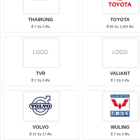
THAIRUNG
TOYOTA
มี 1 รุ่น 3 คัน
มี 84 รุ่น 3,304 คัน
TVR
VALIANT
มี 1 รุ่น 0 คัน
มี 1 รุ่น 0 คัน
VOLVO
WULING
มี 24 รุ่น 27 คัน
มี 2 รุ่น 0 คัน