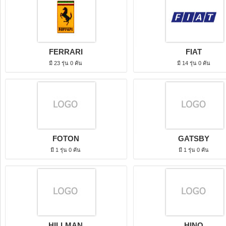
FERRARI
FIAT
มี 23 รุ่น 0 คัน
มี 14 รุ่น 0 คัน
FOTON
GATSBY
มี 1 รุ่น 0 คัน
มี 1 รุ่น 0 คัน
HILLMAN
HINO