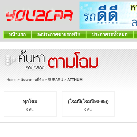
หน้าแรก
ลงประกาศขายรถฟรี!!
ประกาศรถทั้งหมด
Home
>
ค้นหาตามยี่ห้อ
>
SUBARU
>
ATTHUM
ทุกโฉม
(โฉมปี(โฉมปี90-95))
0 คัน
0 คัน