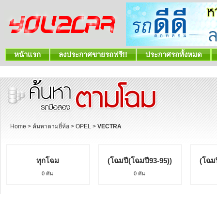
หน้าแรก
ลงประกาศขายรถฟรี!!
ประกาศรถทั้งหมด
Home
>
ค้นหาตามยี่ห้อ
>
OPEL
>
VECTRA
ทุกโฉม
(โฉมปี(โฉมปี93-95))
(โฉมป
0 คัน
0 คัน