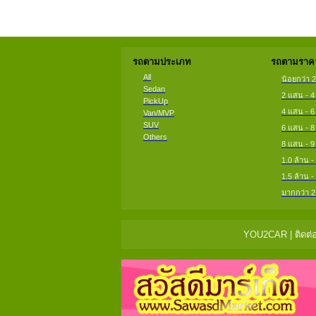
รถตามประเภท
รถตามราคา
All
น้อยกว่า 
Sedan
2 แสน - 
PickUp
4 แสน - 
Van/MVP
SUV
6 แสน - 
Others
8 แสน - 
1.0 ล้าน -
1.5 ล้าน -
มากกว่า 2
YOU2CAR | ติดต่อ