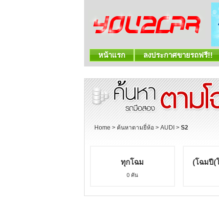
หน้าแรก
ลงประกาศขายรถฟรี!!
Home
>
ค้นหาตามยี่ห้อ
>
AUDI
>
S2
ทุกโฉม
(โฉมปี(
0 คัน