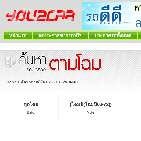
หน้าแรก
ลงประกาศขายรถฟรี!!
ประกาศรถทั้งหมด
Home
>
ค้นหาตามยี่ห้อ
>
AUDI
>
VARIANT
ทุกโฉม
(โฉมปี(โฉมปี66-72))
0 คัน
0 คัน