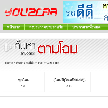
หน้าแรก
ลงประกาศขายรถฟรี!!
ประกาศรถทั้งหมด
Home
>
ค้นหาตามยี่ห้อ
>
TVR
>
GRIFFITN
ทุกโฉม
(โฉมปี(โฉมปี90-98))
0 คัน
0 คัน